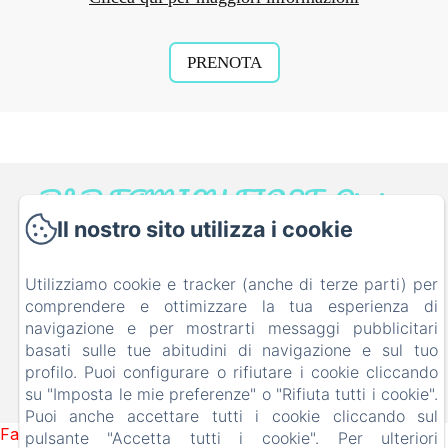
PRENOTA
B&B FAMILY FIRST, Piscina
e Parco Giochi [Bed & Breakfast a
Il nostro sito utilizza i cookie
Leolandia]
Utilizziamo cookie e tracker (anche di terze parti) per
Via Don Nazzaro Villa 26, Capriate San Gervasio BG,
comprendere e ottimizzare la tua esperienza di
24042, Italia
navigazione e per mostrarti messaggi pubblicitari
info@bebfamilyfirst.it
basati sulle tue abitudini di navigazione e sul tuo
+39 329 690 6419
profilo. Puoi configurare o rifiutare i cookie cliccando
su "Imposta le mie preferenze" o "Rifiuta tutti i cookie".
Funziona con Amenitiz
Puoi anche accettare tutti i cookie cliccando sul
Failed to load BookingEngine/index: Loading chunk 93
pulsante "Accetta tutti i cookie". Per ulteriori