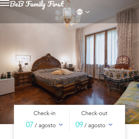
BeB Family First
Check-in
Check-out
07
09
/ agosto
/ agosto