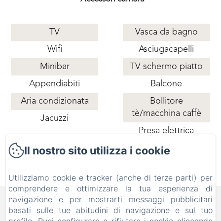
TV
Vasca da bagno
Wifi
Asciugacapelli
Minibar
TV schermo piatto
Appendiabiti
Balcone
Aria condizionata
Bollitore
tè/macchina caffè
Jacuzzi
Presa elettrica
vicino al letto
Il nostro sito utilizza i cookie
Utilizziamo cookie e tracker (anche di terze parti) per
comprendere e ottimizzare la tua esperienza di
B&B FAMILY FIRST, Piscina
navigazione e per mostrarti messaggi pubblicitari
basati sulle tue abitudini di navigazione e sul tuo
e Parco Giochi [Bed & Breakfast a