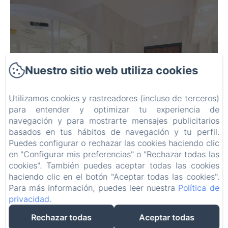
Nuestro sitio web utiliza cookies
Familiar Chanel
Utilizamos cookies y rastreadores (incluso de terceros)
para entender y optimizar tu experiencia de
navegación y para mostrarte mensajes publicitarios
basados en tus hábitos de navegación y tu perfil.
Puedes configurar o rechazar las cookies haciendo clic
en "Configurar mis preferencias" o "Rechazar todas las
cookies". También puedes aceptar todas las cookies
haciendo clic en el botón "Aceptar todas las cookies".
Para más información, puedes leer nuestra
Política de
privacidad
.
Rechazar todas
Aceptar todas