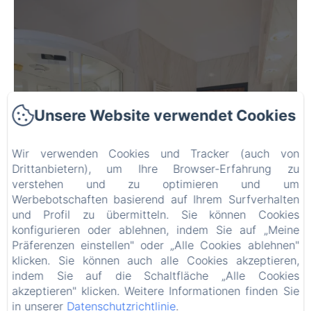
Unsere Website verwendet Cookies
Familienzimmer Chanel
Wir verwenden Cookies und Tracker (auch von
Drittanbietern), um Ihre Browser-Erfahrung zu
verstehen und zu optimieren und um
Werbebotschaften basierend auf Ihrem Surfverhalten
und Profil zu übermitteln. Sie können Cookies
konfigurieren oder ablehnen, indem Sie auf „Meine
Präferenzen einstellen" oder „Alle Cookies ablehnen"
klicken. Sie können auch alle Cookies akzeptieren,
indem Sie auf die Schaltfläche „Alle Cookies
akzeptieren" klicken. Weitere Informationen finden Sie
in unserer
Datenschutzrichtlinie
.