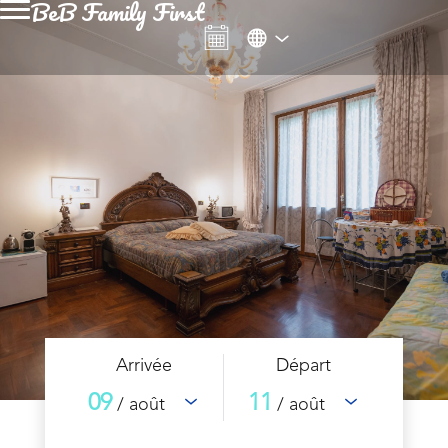
BeB Family First
Arrivée
Départ
09
11
/ août
/ août