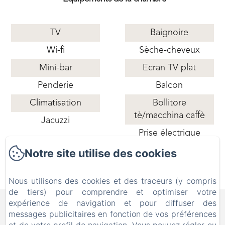
TV
Baignoire
Wi-fi
Sèche-cheveux
Mini-bar
Ecran TV plat
Penderie
Balcon
Climatisation
Bollitore
tè/macchina caffè
Jacuzzi
Prise électrique
près du lit
Notre site utilise des cookies
Nous utilisons des cookies et des traceurs (y compris
de tiers) pour comprendre et optimiser votre
B&B FAMILY FIRST, Piscina
expérience de navigation et pour diffuser des
messages publicitaires en fonction de vos préférences
e Parco Giochi [Bed & Breakfast a